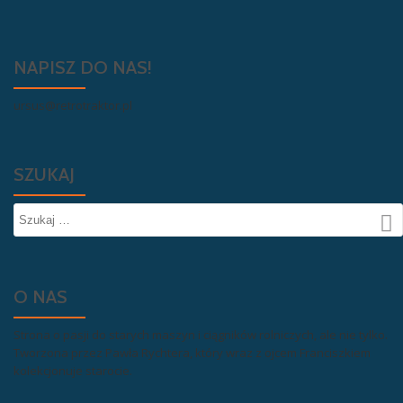
NAPISZ DO NAS!
ursus@retrotraktor.pl
SZUKAJ
O NAS
Strona o pasji do starych maszyn i ciągników rolniczych, ale nie tylko.
Tworzona przez Pawła Rychtera, który wraz z ojcem Franciszkiem
kolekcjonuje starocie.