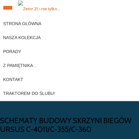
PRZEŁĄCZ
Przeskocz
do
STRONA GŁÓWNA
NAWIGACJĘ
treści
NASZA KOLEKCJA
PORADY
Z PAMIĘTNIKA…
KONTAKT
TRAKTOREM DO ŚLUBU!
SCHEMATY BUDOWY SKRZYNI BIEGÓW
URSUS C-4011/C-355/C-360