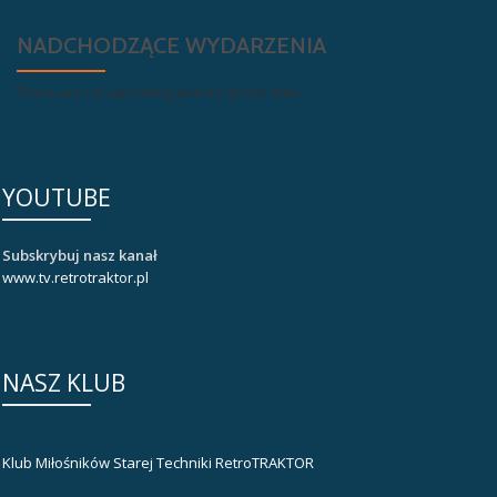
NADCHODZĄCE WYDARZENIA
There are no upcoming events at this time.
YOUTUBE
Subskrybuj nasz kanał
www.tv.retrotraktor.pl
NASZ KLUB
Klub Miłośników Starej Techniki RetroTRAKTOR