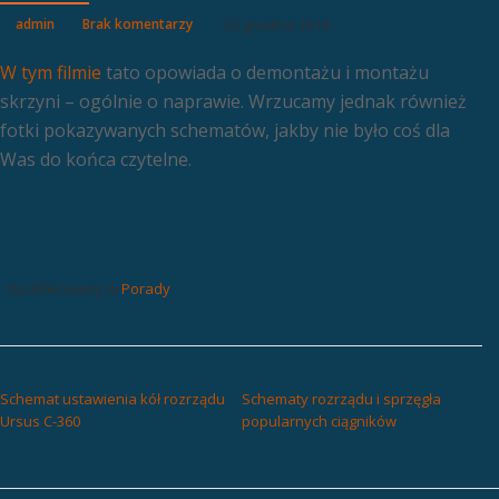
admin
Brak komentarzy
23 grudnia 2018
W tym filmie
tato opowiada o demontażu i montażu
skrzyni – ogólnie o naprawie. Wrzucamy jednak również
fotki pokazywanych schematów, jakby nie było coś dla
Was do końca czytelne.
Opublikowany w
Porady
NAWIGACJA WPISU
Schemat ustawienia kół rozrządu
Schematy rozrządu i sprzęgła
Ursus C-360
popularnych ciągników