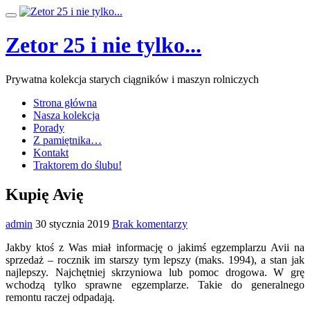
Przeskocz
Przełącz
do
nawigację
treści
Zetor 25 i nie tylko...
Prywatna kolekcja starych ciągników i maszyn rolniczych
Strona główna
Nasza kolekcja
Porady
Z pamiętnika…
Kontakt
Traktorem do ślubu!
Kupię Avię
admin
30 stycznia 2019
Brak komentarzy
Jakby ktoś z Was miał informację o jakimś egzemplarzu Avii na
sprzedaż – rocznik im starszy tym lepszy (maks. 1994), a stan jak
najlepszy. Najchętniej skrzyniowa lub pomoc drogowa. W grę
wchodzą tylko sprawne egzemplarze. Takie do generalnego
remontu raczej odpadają.