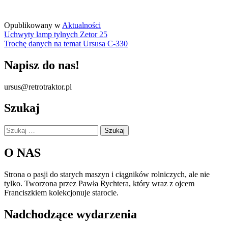
Opublikowany w
Aktualności
Nawigacja
Uchwyty lamp tylnych Zetor 25
Trochę danych na temat Ursusa C-330
wpisu
Napisz do nas!
ursus@retrotraktor.pl
Szukaj
Szukaj:
O NAS
Strona o pasji do starych maszyn i ciągników rolniczych, ale nie
tylko. Tworzona przez Pawła Rychtera, który wraz z ojcem
Franciszkiem kolekcjonuje starocie.
Nadchodzące wydarzenia