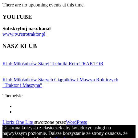
There are no upcoming events at this time.
YOUTUBE
Subskrybuj nasz kanał
www.tv.retrotraktor.pl
NASZ KLUB
Klub Miłośników Starej Techniki RetroTRAKTOR
Klub Miłośników Starych Ciągników i Maszyn Rolniczych
"Traktor i Maszyna"
Themeisle
Drugie
fa-
facebook
fa-
menu
youtube
Llorix One Lite
stworzone przez
WordPress
Ta strona korzysta z ciasteczek aby świadczyć usługi na
najwyższym poziomie. Dalsze korzystanie ze strony oznacza, że