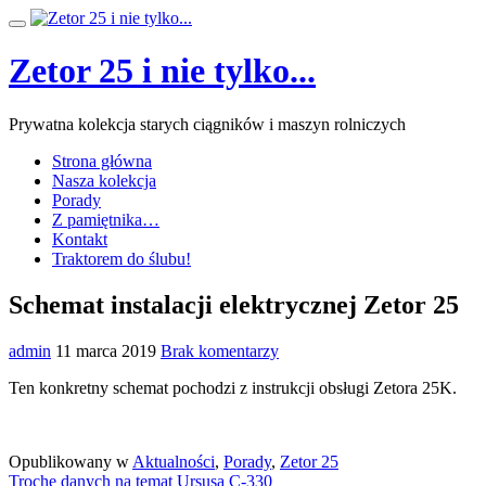
Przeskocz
Przełącz
do
nawigację
treści
Zetor 25 i nie tylko...
Prywatna kolekcja starych ciągników i maszyn rolniczych
Strona główna
Nasza kolekcja
Porady
Z pamiętnika…
Kontakt
Traktorem do ślubu!
Schemat instalacji elektrycznej Zetor 25
admin
11 marca 2019
Brak komentarzy
Ten konkretny schemat pochodzi z instrukcji obsługi Zetora 25K.
Opublikowany w
Aktualności
,
Porady
,
Zetor 25
Nawigacja
Trochę danych na temat Ursusa C-330