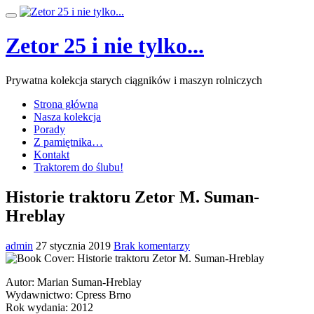
Przeskocz
Przełącz
do
nawigację
treści
Zetor 25 i nie tylko...
Prywatna kolekcja starych ciągników i maszyn rolniczych
Strona główna
Nasza kolekcja
Porady
Z pamiętnika…
Kontakt
Traktorem do ślubu!
Historie traktoru Zetor M. Suman-
Hreblay
admin
27 stycznia 2019
Brak komentarzy
Autor: Marian Suman-Hreblay
Wydawnictwo: Cpress Brno
Rok wydania: 2012