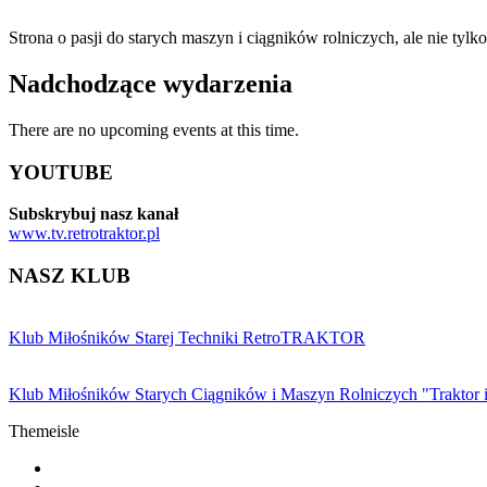
Strona o pasji do starych maszyn i ciągników rolniczych, ale nie tyl
Nadchodzące wydarzenia
There are no upcoming events at this time.
YOUTUBE
Subskrybuj nasz kanał
www.tv.retrotraktor.pl
NASZ KLUB
Klub Miłośników Starej Techniki RetroTRAKTOR
Klub Miłośników Starych Ciągników i Maszyn Rolniczych "Traktor 
Themeisle
Drugie
fa-
facebook
fa-