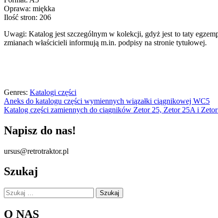
Oprawa: miękka
Ilość stron: 206
Uwagi: Katalog jest szczególnym w kolekcji, gdyż jest to taty egzem
zmianach właścicieli informują m.in. podpisy na stronie tytułowej.
Genres:
Katalogi części
Nawigacja
Aneks do katalogu części wymiennych wiązałki ciągnikowej WC5
Katalog części zamiennych do ciągników Zetor 25, Zetor 25A i Zeto
wpisu
Napisz do nas!
ursus@retrotraktor.pl
Szukaj
Szukaj:
O NAS