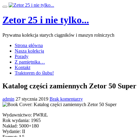
Przeskocz
Przełącz
do
nawigację
treści
Zetor 25 i nie tylko...
Prywatna kolekcja starych ciągników i maszyn rolniczych
Strona główna
Nasza kolekcja
Porady
Z pamiętnika…
Kontakt
Traktorem do ślubu!
Katalog części zamiennych Zetor 50 Super
admin
27 stycznia 2019
Brak komentarzy
Wydawnictwo: PWRiL
Rok wydania: 1965
Nakład: 5000+180
Wydanie: II
Format: A5