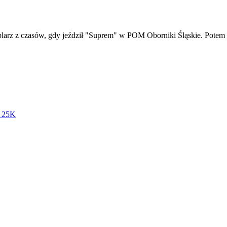
plarz z czasów, gdy jeździł "Suprem" w POM Oborniki Śląskie. Potem ks
r 25K