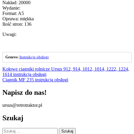
Nakład: 20000
Wydanie:
Format: A5
Oprawa: miękka
Ilość stron: 136
Uwagi:
Genres:
Instrukcje obsługi
Nawigacja
Kołowe ciągniki rolnicze Ursus 912, 914, 1012, 1014, 1222, 1224,
1614 instrukcja obsługi
wpisu
Ciągnik MF 235 instrukcja obsługi
Napisz do nas!
ursus@retrotraktor.pl
Szukaj
Szukaj: