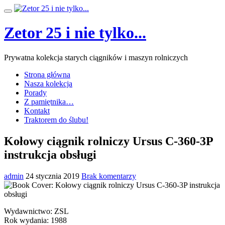
Przeskocz
Przełącz
do
nawigację
treści
Zetor 25 i nie tylko...
Prywatna kolekcja starych ciągników i maszyn rolniczych
Strona główna
Nasza kolekcja
Porady
Z pamiętnika…
Kontakt
Traktorem do ślubu!
Kołowy ciągnik rolniczy Ursus C-360-3P
instrukcja obsługi
admin
24 stycznia 2019
Brak komentarzy
Wydawnictwo: ZSL
Rok wydania: 1988