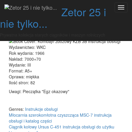
Przeskocz
Kombajn zbożowy KZB
Zetor 25 i
Przeł
do
nawig
treści
nie tylko...
3B instrukcja obsługi
Prywatna kolekcja starych ciągników i maszyn rolniczych
admin
27 stycznia 2019
Brak komentarzy
Wydawnictwo: WKC
Rok wydania: 1966
Nakład: 7000+70
Wydanie: III
Format: A5+
Oprawa: miękka
Ilość stron: 82
Uwagi: Pieczątka "Egz okazowy"
Genres:
Instrukcje obsługi
Nawigacja
Młocarnia szerokomłotna czyszcząca MSC-7 instrukcja
obsługi i katalog części
wpisu
Ciągnik kołowy Ursus C-451 instrukcja obsługi do użytku