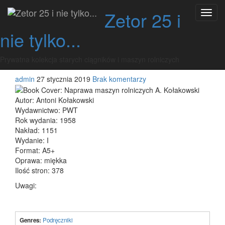
Przeskocz
Naprawa maszyn
Zetor 25 i
Przeł
do
nawig
treści
nie tylko...
rolniczych A.
Kołakowski
Prywatna kolekcja starych ciągników i maszyn rolniczych
admin
27 stycznia 2019
Brak komentarzy
Autor: Antoni Kołakowski
Wydawnictwo: PWT
Rok wydania: 1958
Nakład: 1151
Wydanie: I
Format: A5+
Oprawa: miękka
Ilość stron: 378
Uwagi:
Genres:
Podręczniki