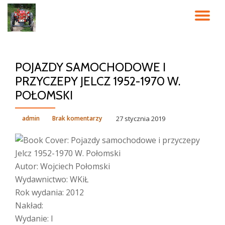
PR
Przeskocz
do
NA
treści
POJAZDY SAMOCHODOWE I
PRZYCZEPY JELCZ 1952-1970 W.
POŁOMSKI
admin
Brak komentarzy
27 stycznia 2019
Autor: Wojciech Połomski
Wydawnictwo: WKiŁ
Rok wydania: 2012
Nakład:
Wydanie: I