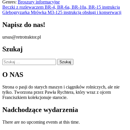
Genres:
Broszury informacyjne
Nawigacja
Beczki z rozlewaczem BR-4, BR-6a, BR-10a, BR-15 instrukcja
Glebogryzarka Mrówka M3-125 instrukcja obsługi i konserwacji
wpisu
Napisz do nas!
ursus@retrotraktor.pl
Szukaj
Szukaj:
O NAS
Strona o pasji do starych maszyn i ciągników rolniczych, ale nie
tylko. Tworzona przez Pawła Rychtera, który wraz z ojcem
Franciszkiem kolekcjonuje starocie.
Nadchodzące wydarzenia
There are no upcoming events at this time.