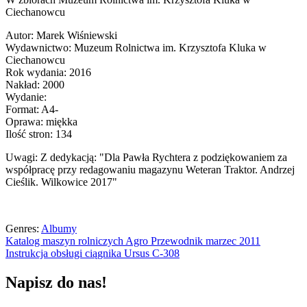
Ciechanowcu
Autor: Marek Wiśniewski
Wydawnictwo: Muzeum Rolnictwa im. Krzysztofa Kluka w
Ciechanowcu
Rok wydania: 2016
Nakład: 2000
Wydanie:
Format: A4-
Oprawa: miękka
Ilość stron: 134
Uwagi: Z dedykacją: "Dla Pawła Rychtera z podziękowaniem za
współpracę przy redagowaniu magazynu Weteran Traktor. Andrzej
Cieślik. Wilkowice 2017"
Genres:
Albumy
Nawigacja
Katalog maszyn rolniczych Agro Przewodnik marzec 2011
Instrukcja obsługi ciągnika Ursus C-308
wpisu
Napisz do nas!