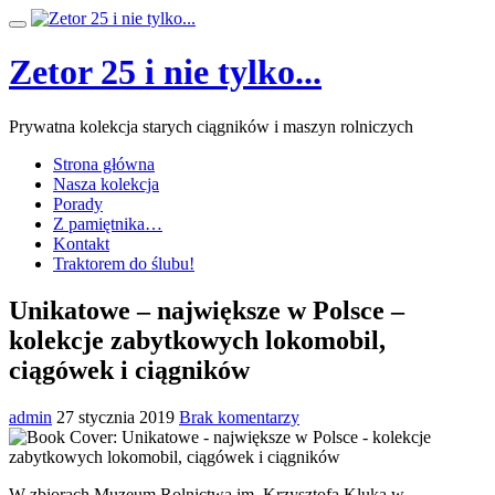
Przeskocz
Przełącz
do
nawigację
treści
Zetor 25 i nie tylko...
Prywatna kolekcja starych ciągników i maszyn rolniczych
Strona główna
Nasza kolekcja
Porady
Z pamiętnika…
Kontakt
Traktorem do ślubu!
Unikatowe – największe w Polsce –
kolekcje zabytkowych lokomobil,
ciągówek i ciągników
admin
27 stycznia 2019
Brak komentarzy
W zbiorach Muzeum Rolnictwa im. Krzysztofa Kluka w