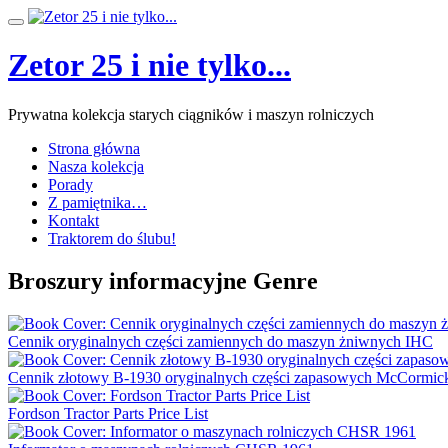
Przeskocz
Przełącz
do
nawigację
treści
Zetor 25 i nie tylko...
Prywatna kolekcja starych ciągników i maszyn rolniczych
Strona główna
Nasza kolekcja
Porady
Z pamiętnika…
Kontakt
Traktorem do ślubu!
Broszury informacyjne Genre
Cennik oryginalnych części zamiennych do maszyn żniwnych IHC
Cennik złotowy B-1930 oryginalnych części zapasowych McCormic
Fordson Tractor Parts Price List