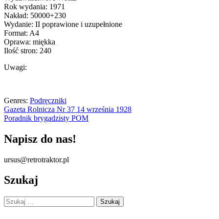
Rok wydania: 1971
Nakład: 50000+230
Wydanie: II poprawione i uzupełnione
Format: A4
Oprawa: miękka
Ilość stron: 240
Uwagi:
Genres:
Podręczniki
Nawigacja
Gazeta Rolnicza Nr 37 14 września 1928
Poradnik brygadzisty POM
wpisu
Napisz do nas!
ursus@retrotraktor.pl
Szukaj
Szukaj: