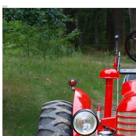
Przeskocz
Przełącz
do
nawigację
treści