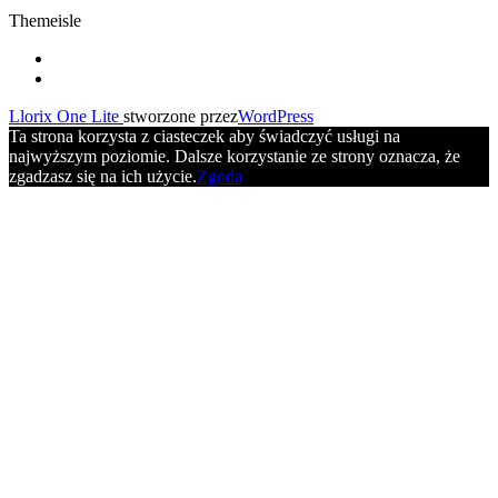
Themeisle
Drugie
fa-
facebook
fa-
menu
youtube
Llorix One Lite
stworzone przez
WordPress
Ta strona korzysta z ciasteczek aby świadczyć usługi na
najwyższym poziomie. Dalsze korzystanie ze strony oznacza, że
zgadzasz się na ich użycie.
Zgoda