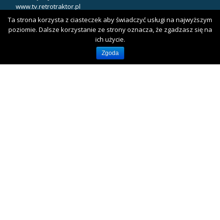
www.tv.retrotraktor.pl
Ta strona korzysta z ciasteczek aby świadczyć usługi na najwyższym
poziomie. Dalsze korzystanie ze strony oznacza, że zgadzasz się na
ich użycie.
NASZ KLUB
Zgoda
Klub Miłośników Starej Techniki RetroTRAKTOR
Klub Miłośników Starych Ciągników i Maszyn Rolniczych "Traktor
i Maszyna"
Themeisle
Drugie
fa-
fa-
facebook
youtube
menu
Llorix One Lite
stworzone przez
WordPress