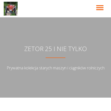
PR
Przeskocz
do
NA
treści
ZETOR 25 I NIE TYLKO
Prywatna kolekcja starych maszyn i ciągników rolniczych