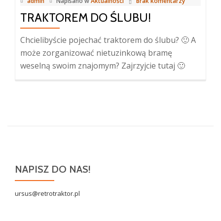
admin
Napisano w
Aktualności
Brak komentarzy
TRAKTOREM DO ŚLUBU!
Chcielibyście pojechać traktorem do ślubu? 🙂 A
może zorganizować nietuzinkową bramę
weselną swoim znajomym? Zajrzyjcie tutaj 🙂
NAPISZ DO NAS!
ursus@retrotraktor.pl