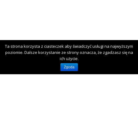
YOUTUBE
Subskrybuj nasz kanał
www.tv.retrotraktor.pl
Ta strona korzysta z ciasteczek aby świadczyć usługi na najwyższym
poziomie. Dalsze korzystanie ze strony oznacza, że zgadzasz się na
ich użycie.
NASZ KLUB
Zgoda
Klub Miłośników Starej Techniki RetroTRAKTOR
Klub Miłośników Starych Ciągników i Maszyn Rolniczych "Traktor
i Maszyna"
Themeisle
Drugie
fa-
fa-