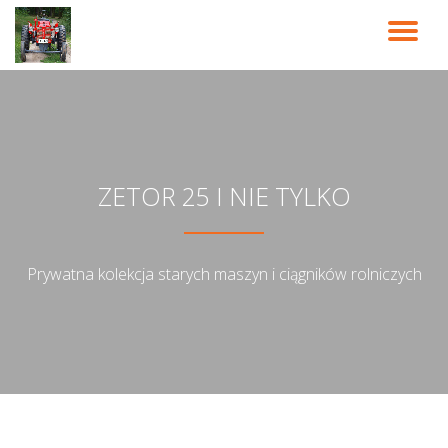
PR
Przeskocz
do
NA
treści
ZETOR 25 I NIE TYLKO
Prywatna kolekcja starych maszyn i ciągników rolniczych