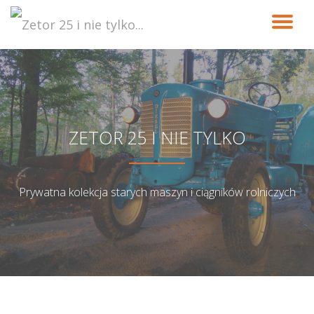
PR
Przeskocz
do
NA
treści
ZETOR 25 I NIE TYLKO
Prywatna kolekcja starych maszyn i ciągników rolniczych