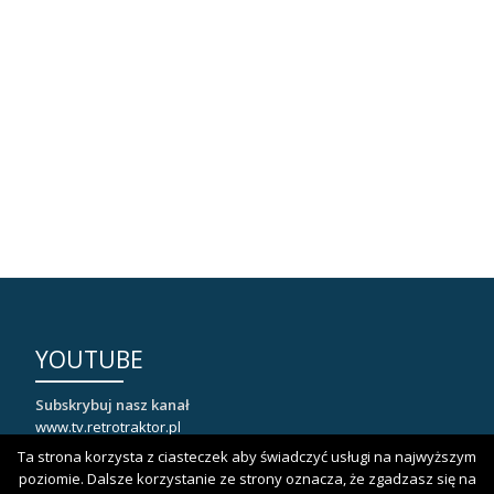
YOUTUBE
Subskrybuj nasz kanał
www.tv.retrotraktor.pl
Ta strona korzysta z ciasteczek aby świadczyć usługi na najwyższym
poziomie. Dalsze korzystanie ze strony oznacza, że zgadzasz się na