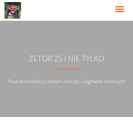
PR
Przeskocz
do
NA
treści
ZETOR 25 I NIE TYLKO
Prywatna kolekcja starych maszyn i ciągników rolniczych