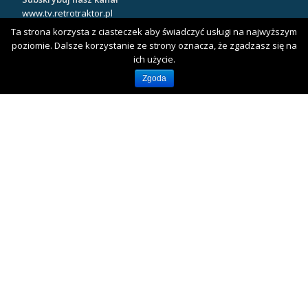
www.tv.retrotraktor.pl
Ta strona korzysta z ciasteczek aby świadczyć usługi na najwyższym
poziomie. Dalsze korzystanie ze strony oznacza, że zgadzasz się na
ich użycie.
NASZ KLUB
Zgoda
Klub Miłośników Starej Techniki RetroTRAKTOR
Klub Miłośników Starych Ciągników i Maszyn Rolniczych "Traktor
i Maszyna"
Themeisle
Drugie
fa-
fa-
facebook
youtube
menu
Llorix One Lite
stworzone przez
WordPress