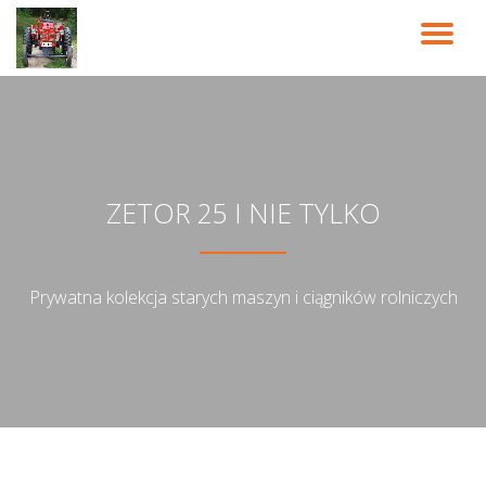
PR
Przeskocz
do
NA
treści
ZETOR 25 I NIE TYLKO
Prywatna kolekcja starych maszyn i ciągników rolniczych