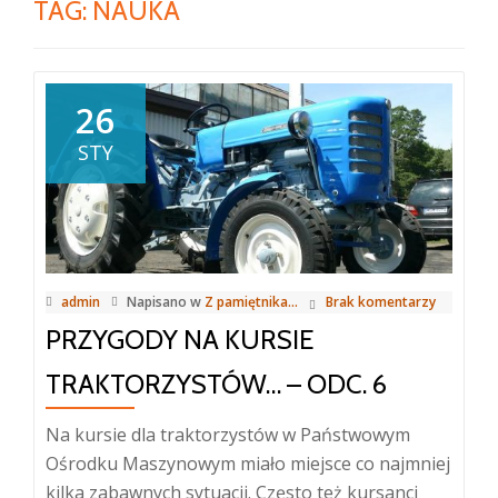
TAG:
NAUKA
26
STY
admin
Napisano w
Z pamiętnika...
Brak komentarzy
PRZYGODY NA KURSIE
TRAKTORZYSTÓW… – ODC. 6
Na kursie dla traktorzystów w Państwowym
Ośrodku Maszynowym miało miejsce co najmniej
kilka zabawnych sytuacji. Często też kursanci