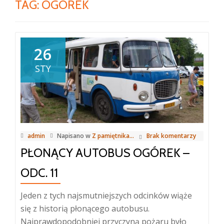
TAG:
OGÓREK
26
STY
admin
Napisano w
Z pamiętnika...
Brak komentarzy
PŁONĄCY AUTOBUS OGÓREK –
ODC. 11
Jeden z tych najsmutniejszych odcinków wiąże
się z historią płonącego autobusu.
Najprawdopodobniej przyczyną pożaru było