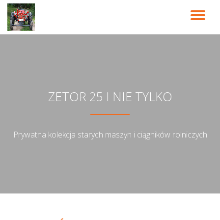
PR
Przeskocz
do
NA
treści
ZETOR 25 I NIE TYLKO
Prywatna kolekcja starych maszyn i ciągników rolniczych