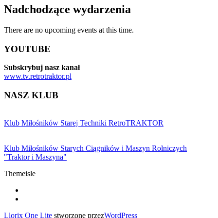
Nadchodzące wydarzenia
There are no upcoming events at this time.
YOUTUBE
Subskrybuj nasz kanał
www.tv.retrotraktor.pl
NASZ KLUB
Klub Miłośników Starej Techniki RetroTRAKTOR
Klub Miłośników Starych Ciągników i Maszyn Rolniczych
"Traktor i Maszyna"
Themeisle
Drugie
fa-
facebook
fa-
menu
youtube
Llorix One Lite
stworzone przez
WordPress