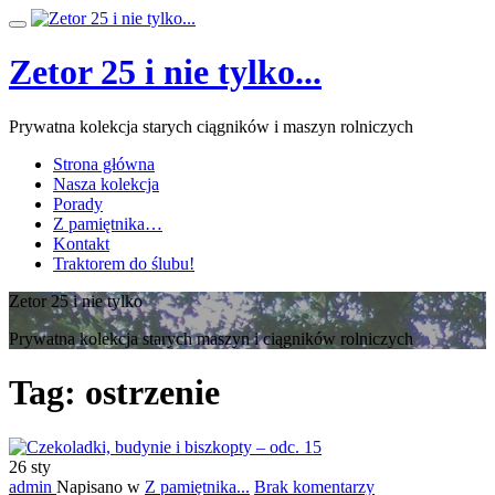
Przeskocz
Przełącz
do
nawigację
treści
Zetor 25 i nie tylko...
Prywatna kolekcja starych ciągników i maszyn rolniczych
Strona główna
Nasza kolekcja
Porady
Z pamiętnika…
Kontakt
Traktorem do ślubu!
Zetor 25 i nie tylko
Prywatna kolekcja starych maszyn i ciągników rolniczych
Tag:
ostrzenie
26
sty
admin
Napisano w
Z pamiętnika...
Brak komentarzy