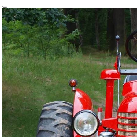
Przeskocz
Przełącz
do
nawigację
treści