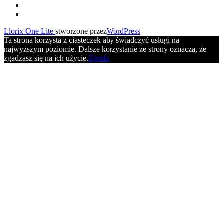
Drugie
fa-
facebook
fa-
menu
youtube
Llorix One Lite
stworzone przez
WordPress
Ta strona korzysta z ciasteczek aby świadczyć usługi na
najwyższym poziomie. Dalsze korzystanie ze strony oznacza, że
zgadzasz się na ich użycie.
Zgoda