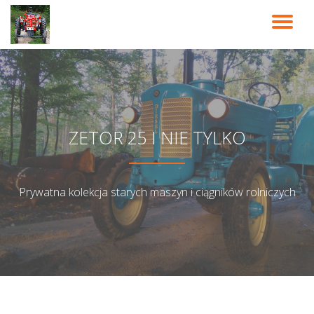
PR
Przeskocz
do
NA
treści
ZETOR 25 I NIE TYLKO
Prywatna kolekcja starych maszyn i ciągników rolniczych