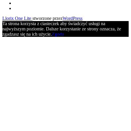
Drugie
fa-
facebook
fa-
menu
youtube
Llorix One Lite
stworzone przez
WordPress
Ta strona korzysta z ciasteczek aby świadczyć usługi na
najwyższym poziomie. Dalsze korzystanie ze strony oznacza, że
zgadzasz się na ich użycie.
Zgoda