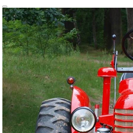
Przeskocz
Przełącz
do
nawigację
treści