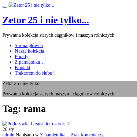
Przeskocz
Przełącz
do
nawigację
treści
Zetor 25 i nie tylko...
Prywatna kolekcja starych ciągników i maszyn rolniczych
Strona główna
Nasza kolekcja
Porady
Z pamiętnika…
Kontakt
Traktorem do ślubu!
Zetor 25 i nie tylko
Prywatna kolekcja starych maszyn i ciągników rolniczych
Tag:
rama
26
sty
admin
Napisano w
Z pamiętnika...
Brak komentarzy