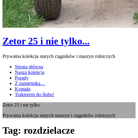
Zetor 25 i nie tylko...
Prywatna kolekcja starych ciągników i maszyn rolniczych
Strona główna
Nasza kolekcja
Porady
Z pamiętnika…
Kontakt
Traktorem do ślubu!
Zetor 25 i nie tylko
Prywatna kolekcja starych maszyn i ciągników rolniczych
Tag:
rozdzielacze