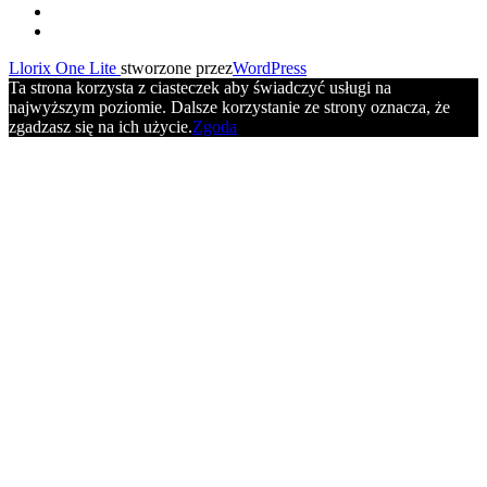
Drugie
fa-
facebook
fa-
menu
youtube
Llorix One Lite
stworzone przez
WordPress
Ta strona korzysta z ciasteczek aby świadczyć usługi na
najwyższym poziomie. Dalsze korzystanie ze strony oznacza, że
zgadzasz się na ich użycie.
Zgoda