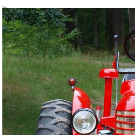
Przeskocz
Przełącz
do
nawigację
treści