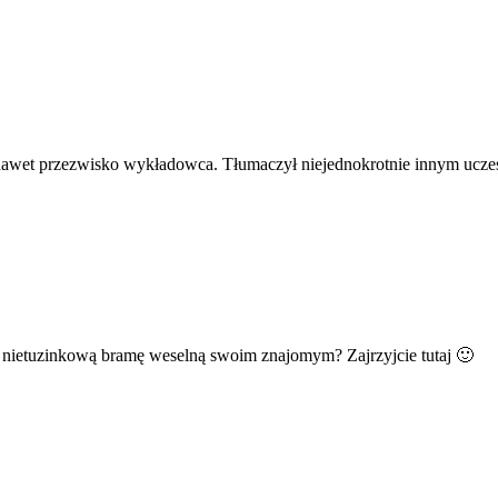
ał nawet przezwisko wykładowca. Tłumaczył niejednokrotnie innym ucz
 nietuzinkową bramę weselną swoim znajomym? Zajrzyjcie tutaj 🙂