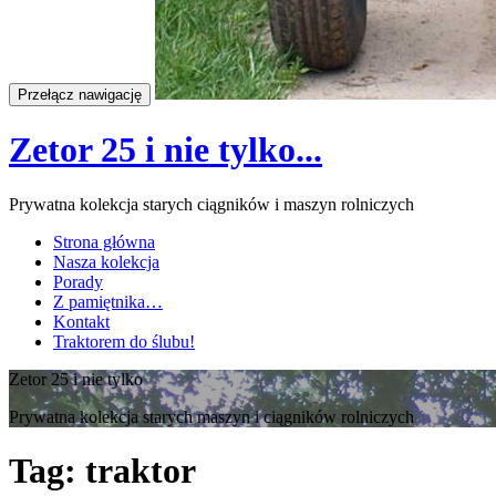
Przełącz nawigację
Zetor 25 i nie tylko...
Prywatna kolekcja starych ciągników i maszyn rolniczych
Strona główna
Nasza kolekcja
Porady
Z pamiętnika…
Kontakt
Traktorem do ślubu!
Zetor 25 i nie tylko
Prywatna kolekcja starych maszyn i ciągników rolniczych
Tag:
traktor