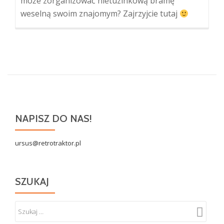
może zorganizować nietuzinkową bramę
weselną swoim znajomym? Zajrzyjcie tutaj
NAPISZ DO NAS!
ursus@retrotraktor.pl
SZUKAJ