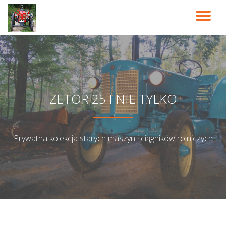
PR
Przeskocz
do
NA
treści
ZETOR 25 I NIE TYLKO
Prywatna kolekcja starych maszyn i ciągników rolniczych