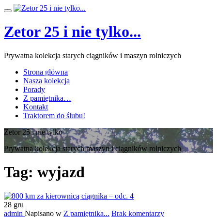
Przeskocz
Przełącz
do
nawigację
treści
Zetor 25 i nie tylko...
Prywatna kolekcja starych ciągników i maszyn rolniczych
Strona główna
Nasza kolekcja
Porady
Z pamiętnika…
Kontakt
Traktorem do ślubu!
Zetor 25 i nie tylko
Prywatna kolekcja starych maszyn i ciągników rolniczych
Tag:
wyjazd
28
gru
admin
Napisano w
Z pamiętnika...
Brak komentarzy