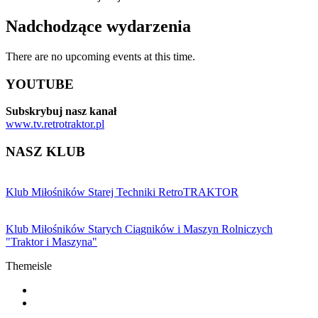
Nadchodzące wydarzenia
There are no upcoming events at this time.
YOUTUBE
Subskrybuj nasz kanał
www.tv.retrotraktor.pl
NASZ KLUB
Klub Miłośników Starej Techniki RetroTRAKTOR
Klub Miłośników Starych Ciągników i Maszyn Rolniczych
"Traktor i Maszyna"
Themeisle
Drugie
fa-
facebook
fa-
menu
youtube