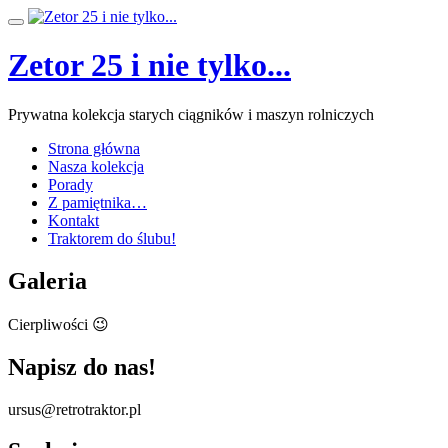
Przeskocz
Przełącz
do
nawigację
treści
Zetor 25 i nie tylko...
Prywatna kolekcja starych ciągników i maszyn rolniczych
Strona główna
Nasza kolekcja
Porady
Z pamiętnika…
Kontakt
Traktorem do ślubu!
Galeria
Cierpliwości 😉
Napisz do nas!
ursus@retrotraktor.pl