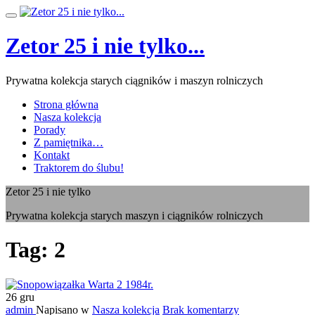
Przeskocz
Przełącz
do
nawigację
treści
Zetor 25 i nie tylko...
Prywatna kolekcja starych ciągników i maszyn rolniczych
Strona główna
Nasza kolekcja
Porady
Z pamiętnika…
Kontakt
Traktorem do ślubu!
Zetor 25 i nie tylko
Prywatna kolekcja starych maszyn i ciągników rolniczych
Tag:
2
26
gru
admin
Napisano w
Nasza kolekcja
Brak komentarzy