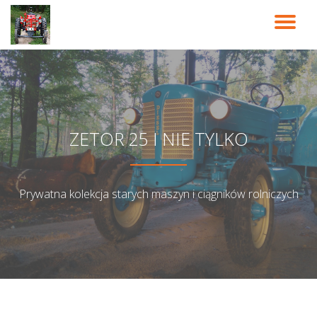
PR
Przeskocz
do
NA
treści
ZETOR 25 I NIE TYLKO
Prywatna kolekcja starych maszyn i ciągników rolniczych