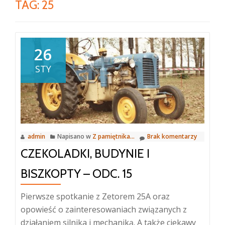
TAG:
25
26
STY
admin
Napisano w
Z pamiętnika...
Brak komentarzy
CZEKOLADKI, BUDYNIE I
BISZKOPTY – ODC. 15
Pierwsze spotkanie z Zetorem 25A oraz
opowieść o zainteresowaniach związanych z
działaniem silnika i mechaniką. A także ciekawy