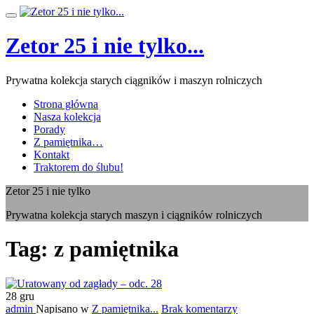
Przeskocz
Przełącz
do
nawigację
treści
Zetor 25 i nie tylko...
Prywatna kolekcja starych ciągników i maszyn rolniczych
Strona główna
Nasza kolekcja
Porady
Z pamiętnika…
Kontakt
Traktorem do ślubu!
Zetor 25 i nie tylko
Prywatna kolekcja starych maszyn i ciągników rolniczych
Tag:
z pamiętnika
28
gru
admin
Napisano w
Z pamiętnika...
Brak komentarzy