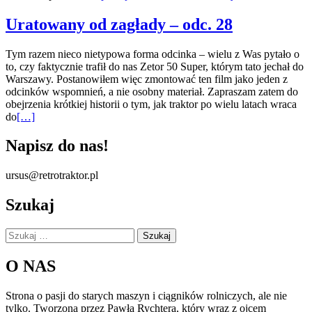
Uratowany od zagłady – odc. 28
Tym razem nieco nietypowa forma odcinka – wielu z Was pytało o
to, czy faktycznie trafił do nas Zetor 50 Super, którym tato jechał do
Warszawy. Postanowiłem więc zmontować ten film jako jeden z
odcinków wspomnień, a nie osobny materiał. Zapraszam zatem do
obejrzenia krótkiej historii o tym, jak traktor po wielu latach wraca
Więcej
do
[…]
oUratowany
od
Napisz do nas!
zagłady
–
ursus@retrotraktor.pl
odc.
28
Szukaj
Szukaj:
O NAS
Strona o pasji do starych maszyn i ciągników rolniczych, ale nie
tylko. Tworzona przez Pawła Rychtera, który wraz z ojcem