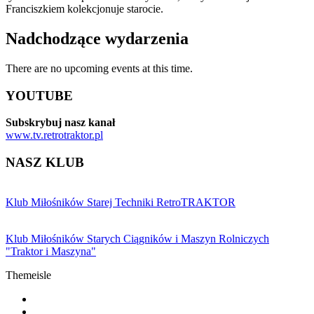
Franciszkiem kolekcjonuje starocie.
Nadchodzące wydarzenia
There are no upcoming events at this time.
YOUTUBE
Subskrybuj nasz kanał
www.tv.retrotraktor.pl
NASZ KLUB
Klub Miłośników Starej Techniki RetroTRAKTOR
Klub Miłośników Starych Ciągników i Maszyn Rolniczych
"Traktor i Maszyna"
Themeisle
Drugie
fa-
facebook
fa-