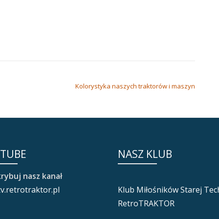
Kolorystyka naszych traktorów i maszyn
TUBE
NASZ KLUB
rybuj nasz kanał
v.retrotraktor.pl
Klub Miłośników Starej Tec
RetroTRAKTOR