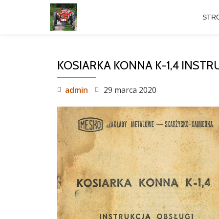
STR
Przeskocz
do
treści
KOSIARKA KONNA K-1,4 INSTR
admin
29 marca 2020