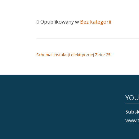
Opublikowany w
Bez kategorii
NAWIGACJA WPISU
Schemat instalacji elektrycznej Zetor 25
YOU
Subsk
www.t