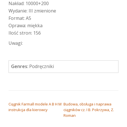
Nakład: 10000+200
Wydanie: III zmienione
Format: A5
Oprawa: miękka
Ilość stron: 156
Uwagi:
Genres:
Podręczniki
NAWIGACJA WPISU
Ciągnik Farmall modele A B H M
Budowa, obsługa i naprawa
instrukcja dla kierowcy
ciągników cz. I B. Pokrzywa, Z.
Roman