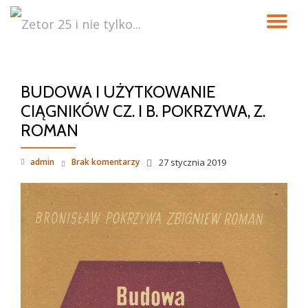
PR
Przeskocz
do
NA
treści
BUDOWA I UŻYTKOWANIE
CIĄGNIKÓW CZ. I B. POKRZYWA, Z.
ROMAN
admin
Brak komentarzy
27 stycznia 2019