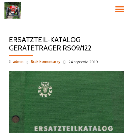
PR
Przeskocz
do
NA
treści
ERSATZTEIL-KATALOG
GERATETRAGER RS09/122
admin
Brak komentarzy
24 stycznia 2019