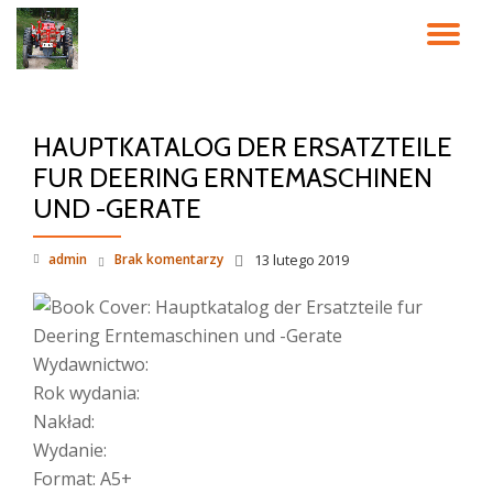
PR
Przeskocz
do
NA
treści
HAUPTKATALOG DER ERSATZTEILE
FUR DEERING ERNTEMASCHINEN
UND -GERATE
admin
Brak komentarzy
13 lutego 2019
Wydawnictwo:
Rok wydania:
Nakład:
Wydanie:
Format: A5+