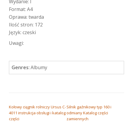
Wydanie: I
Format: A4
Oprawa: twarda
Ilość stron: 172
Język: czeski
Uwagi:
Genres:
Albumy
NAWIGACJA WPISU
Kołowy ciągnik rolniczy Ursus C-
Silnik gaźnikowy typ 160 i
4011 instrukcja obsługi i katalog
odmiany Katalog części
części
zamiennych