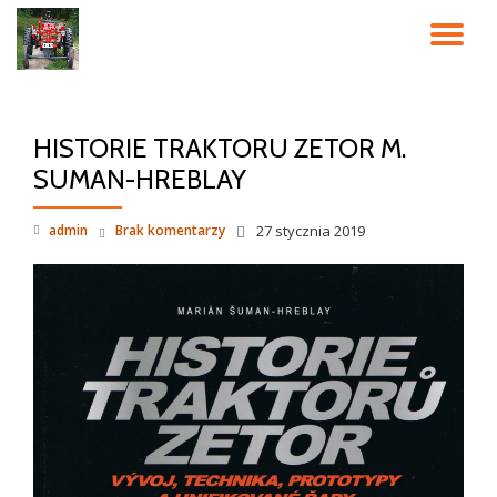
PR
Przeskocz
do
NA
treści
HISTORIE TRAKTORU ZETOR M.
SUMAN-HREBLAY
admin
Brak komentarzy
27 stycznia 2019