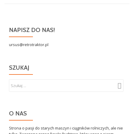
NAPISZ DO NAS!
ursus@retrotraktor.pl
SZUKAJ
O NAS
Strona o pasji do starych maszyn i ciągników rolniczych, ale nie
tylko. Tworzona przez Pawła Rychtera, który wraz z ojcem