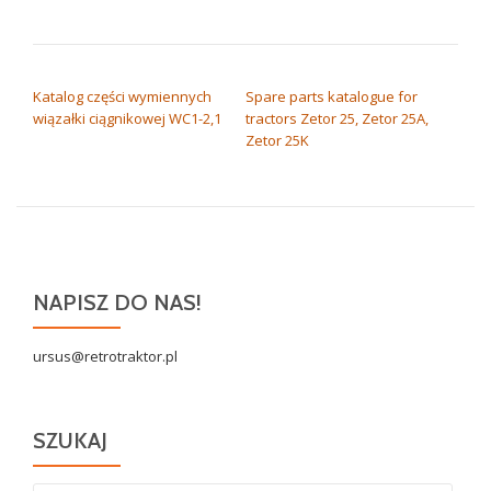
NAWIGACJA WPISU
Katalog części wymiennych
Spare parts katalogue for
wiązałki ciągnikowej WC1-2,1
tractors Zetor 25, Zetor 25A,
Zetor 25K
NAPISZ DO NAS!
ursus@retrotraktor.pl
SZUKAJ