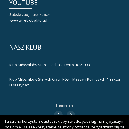
YOUTUBE
Subskrybuj nasz kanał
www.tv.retrotraktor.pl
NASZ KLUB
Klub Miłośników Starej Techniki RetroTRAKTOR
Klub Miłośników Starych Ciągników i Maszyn Rolniczych "Traktor
i Maszyna"
Themeisle
Drugie
fa-
fa-
facebook
youtube
menu
Ta strona korzysta z ciasteczek aby świadczyć usługi na najwyższym
poziomie. Dalsze korzystanie ze strony oznacza, że zgadzasz się na