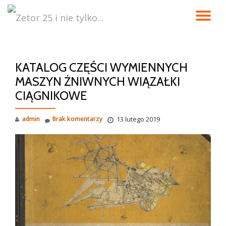
PR
Przeskocz
do
NA
treści
KATALOG CZĘŚCI WYMIENNYCH
MASZYN ŻNIWNYCH WIĄZAŁKI
CIĄGNIKOWE
admin
Brak komentarzy
13 lutego 2019