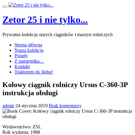
Przeskocz
Przełącz
do
nawigację
treści
Zetor 25 i nie tylko...
Prywatna kolekcja starych ciągników i maszyn rolniczych
Strona główna
Nasza kolekcja
Porady
Z pamiętnika…
Kontakt
Traktorem do ślubu!
Kołowy ciągnik rolniczy Ursus C-360-3P
instrukcja obsługi
admin
24 stycznia 2019
Brak komentarzy
Wydawnictwo: ZSL
Rok wydania: 1988