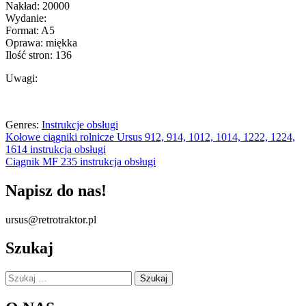
Nakład: 20000
Wydanie:
Format: A5
Oprawa: miękka
Ilość stron: 136
Uwagi:
Genres:
Instrukcje obsługi
Nawigacja
Kołowe ciągniki rolnicze Ursus 912, 914, 1012, 1014, 1222, 1224,
1614 instrukcja obsługi
wpisu
Ciągnik MF 235 instrukcja obsługi
Napisz do nas!
ursus@retrotraktor.pl
Szukaj
Szukaj: