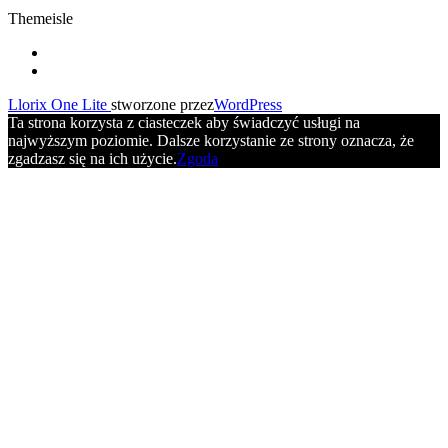
Themeisle
Drugie
fa-
facebook
fa-
menu
youtube
Llorix One Lite
stworzone przez
WordPress
Ta strona korzysta z ciasteczek aby świadczyć usługi na
najwyższym poziomie. Dalsze korzystanie ze strony oznacza, że
zgadzasz się na ich użycie.
Zgoda