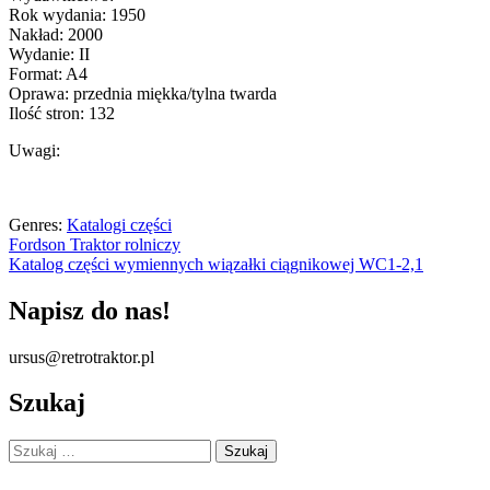
Rok wydania: 1950
Nakład: 2000
Wydanie: II
Format: A4
Oprawa: przednia miękka/tylna twarda
Ilość stron: 132
Uwagi:
Genres:
Katalogi części
Nawigacja
Fordson Traktor rolniczy
Katalog części wymiennych wiązałki ciągnikowej WC1-2,1
wpisu
Napisz do nas!
ursus@retrotraktor.pl
Szukaj
Szukaj: