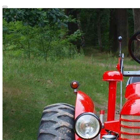
Przeskocz
Przełącz
do
nawigację
treści