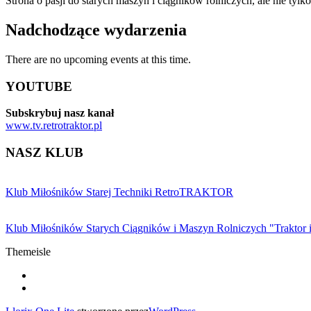
Strona o pasji do starych maszyn i ciągników rolniczych, ale nie tyl
Nadchodzące wydarzenia
There are no upcoming events at this time.
YOUTUBE
Subskrybuj nasz kanał
www.tv.retrotraktor.pl
NASZ KLUB
Klub Miłośników Starej Techniki RetroTRAKTOR
Klub Miłośników Starych Ciągników i Maszyn Rolniczych "Traktor 
Themeisle
Drugie
fa-
facebook
fa-
menu
youtube