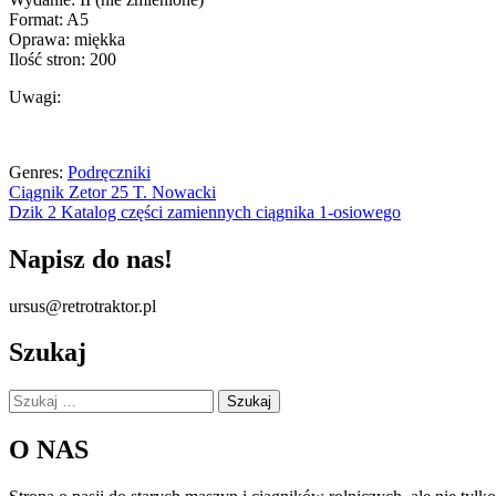
Format: A5
Oprawa: miękka
Ilość stron: 200
Uwagi:
Genres:
Podręczniki
Nawigacja
Ciągnik Zetor 25 T. Nowacki
Dzik 2 Katalog części zamiennych ciągnika 1-osiowego
wpisu
Napisz do nas!
ursus@retrotraktor.pl
Szukaj
Szukaj:
O NAS