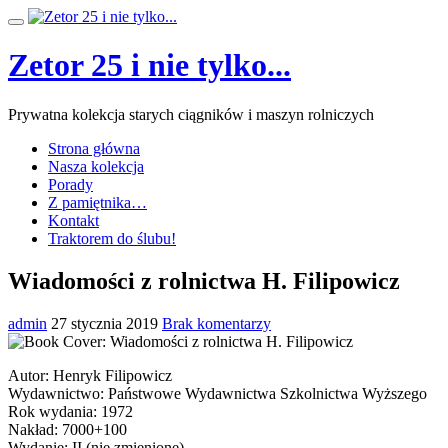
Przeskocz
Przełącz
do
nawigację
treści
Zetor 25 i nie tylko...
Prywatna kolekcja starych ciągników i maszyn rolniczych
Strona główna
Nasza kolekcja
Porady
Z pamiętnika…
Kontakt
Traktorem do ślubu!
Wiadomości z rolnictwa H. Filipowicz
admin
27 stycznia 2019
Brak komentarzy
Autor: Henryk Filipowicz
Wydawnictwo: Państwowe Wydawnictwa Szkolnictwa Wyższego
Rok wydania: 1972
Nakład: 7000+100
Wydanie: II (nie zmienione)