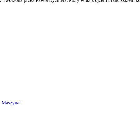
ko. Tworzona przez Pawła Rychtera, który wraz z ojcem Franciszkiem ko
i Maszyna"