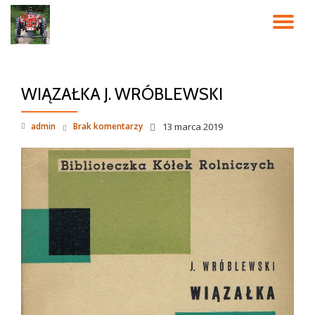
PR
Przeskocz
do
NA
treści
WIĄZAŁKA J. WRÓBLEWSKI
admin
Brak komentarzy
13 marca 2019