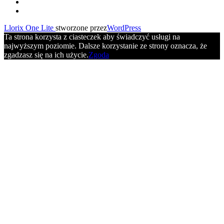
fa-
facebook
fa-
menu
youtube
Llorix One Lite
stworzone przez
WordPress
Ta strona korzysta z ciasteczek aby świadczyć usługi na
najwyższym poziomie. Dalsze korzystanie ze strony oznacza, że
zgadzasz się na ich użycie.
Zgoda