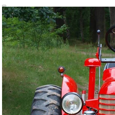
Przeskocz
Przełącz
do
nawigację
treści