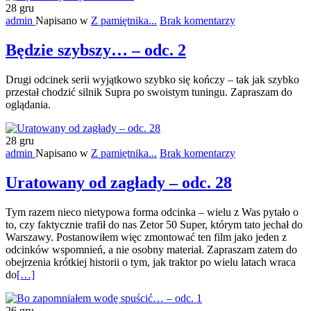
28
gru
admin
Napisano w
Z pamiętnika...
Brak komentarzy
Będzie szybszy… – odc. 2
Drugi odcinek serii wyjątkowo szybko się kończy – tak jak szybko
przestał chodzić silnik Supra po swoistym tuningu. Zapraszam do
oglądania.
28
gru
admin
Napisano w
Z pamiętnika...
Brak komentarzy
Uratowany od zagłady – odc. 28
Tym razem nieco nietypowa forma odcinka – wielu z Was pytało o
to, czy faktycznie trafił do nas Zetor 50 Super, którym tato jechał do
Warszawy. Postanowiłem więc zmontować ten film jako jeden z
odcinków wspomnień, a nie osobny materiał. Zapraszam zatem do
obejrzenia krótkiej historii o tym, jak traktor po wielu latach wraca
Więcej
do
[…]
oUratowany
od
26
gru