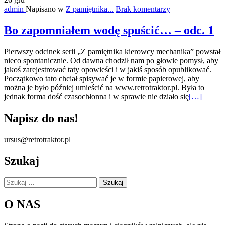
zagłady
admin
Napisano w
Z pamiętnika...
Brak komentarzy
–
odc.
28
Bo zapomniałem wodę spuścić… – odc. 1
Pierwszy odcinek serii „Z pamiętnika kierowcy mechanika” powstał
nieco spontanicznie. Od dawna chodził nam po głowie pomysł, aby
jakoś zarejestrować taty opowieści i w jakiś sposób opublikować.
Początkowo tato chciał spisywać je w formie papierowej, aby
można je było później umieścić na www.retrotraktor.pl. Była to
Więcej
jednak forma dość czasochłonna i w sprawie nie działo się
[…]
oBo
zapomniał
Napisz do nas!
wodę
spuścić…
ursus@retrotraktor.pl
–
odc.
Szukaj
1
Szukaj:
O NAS