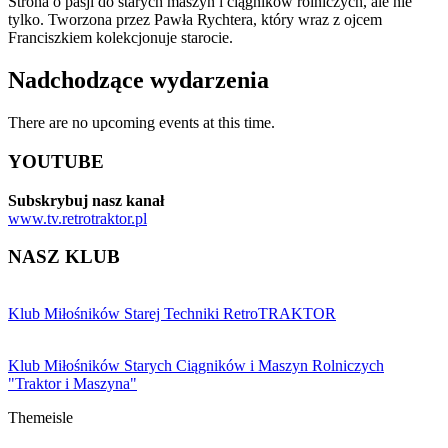
Strona o pasji do starych maszyn i ciągników rolniczych, ale nie
tylko. Tworzona przez Pawła Rychtera, który wraz z ojcem
Franciszkiem kolekcjonuje starocie.
Nadchodzące wydarzenia
There are no upcoming events at this time.
YOUTUBE
Subskrybuj nasz kanał
www.tv.retrotraktor.pl
NASZ KLUB
Klub Miłośników Starej Techniki RetroTRAKTOR
Klub Miłośników Starych Ciągników i Maszyn Rolniczych
"Traktor i Maszyna"
Themeisle
Drugie