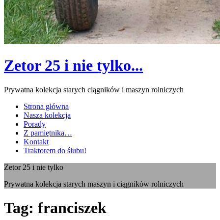
Zetor 25 i nie tylko...
Prywatna kolekcja starych ciągników i maszyn rolniczych
Strona główna
Nasza kolekcja
Porady
Z pamiętnika…
Kontakt
Traktorem do ślubu!
Zetor 25 i nie tylko
Prywatna kolekcja starych maszyn i ciągników rolniczych
Tag:
franciszek