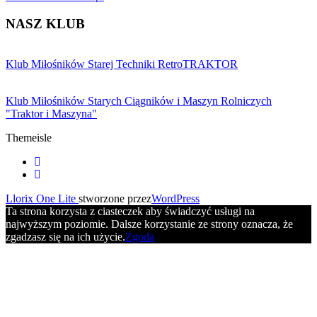
NASZ KLUB
Klub Miłośników Starej Techniki RetroTRAKTOR
Klub Miłośników Starych Ciągników i Maszyn Rolniczych
"Traktor i Maszyna"
Themeisle
Drugie
fa-
facebook
fa-
menu
youtube
Llorix One Lite
stworzone przez
WordPress
Ta strona korzysta z ciasteczek aby świadczyć usługi na
najwyższym poziomie. Dalsze korzystanie ze strony oznacza, że
zgadzasz się na ich użycie.
Zgoda