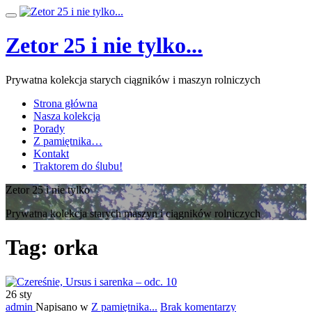
Przeskocz
Przełącz
do
nawigację
treści
Zetor 25 i nie tylko...
Prywatna kolekcja starych ciągników i maszyn rolniczych
Strona główna
Nasza kolekcja
Porady
Z pamiętnika…
Kontakt
Traktorem do ślubu!
Zetor 25 i nie tylko
Prywatna kolekcja starych maszyn i ciągników rolniczych
Tag:
orka
26
sty
admin
Napisano w
Z pamiętnika...
Brak komentarzy