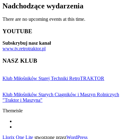
Nadchodzące wydarzenia
There are no upcoming events at this time.
YOUTUBE
Subskrybuj nasz kanał
www.tv.retrotraktor.pl
NASZ KLUB
Klub Miłośników Starej Techniki RetroTRAKTOR
Klub Miłośników Starych Ciągników i Maszyn Rolniczych
"Traktor i Maszyna"
Themeisle
Drugie
fa-
facebook
fa-
menu
youtube
Llorix One Lite
stworzone przez
WordPress