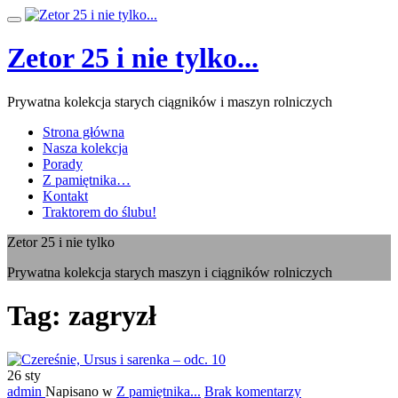
Przeskocz
Przełącz
do
nawigację
treści
Zetor 25 i nie tylko...
Prywatna kolekcja starych ciągników i maszyn rolniczych
Strona główna
Nasza kolekcja
Porady
Z pamiętnika…
Kontakt
Traktorem do ślubu!
Zetor 25 i nie tylko
Prywatna kolekcja starych maszyn i ciągników rolniczych
Tag:
zagryzł
26
sty
admin
Napisano w
Z pamiętnika...
Brak komentarzy