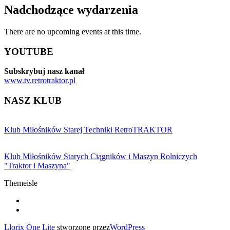
Nadchodzące wydarzenia
There are no upcoming events at this time.
YOUTUBE
Subskrybuj nasz kanał
www.tv.retrotraktor.pl
NASZ KLUB
Klub Miłośników Starej Techniki RetroTRAKTOR
Klub Miłośników Starych Ciągników i Maszyn Rolniczych
"Traktor i Maszyna"
Themeisle
Drugie
fa-
facebook
fa-
menu
youtube
Llorix One Lite
stworzone przez
WordPress