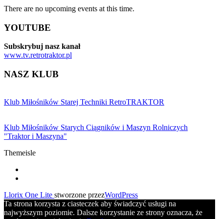
There are no upcoming events at this time.
YOUTUBE
Subskrybuj nasz kanał
www.tv.retrotraktor.pl
NASZ KLUB
Klub Miłośników Starej Techniki RetroTRAKTOR
Klub Miłośników Starych Ciągników i Maszyn Rolniczych
"Traktor i Maszyna"
Themeisle
Drugie
fa-
facebook
fa-
menu
youtube
Llorix One Lite
stworzone przez
WordPress
Ta strona korzysta z ciasteczek aby świadczyć usługi na
najwyższym poziomie. Dalsze korzystanie ze strony oznacza, że