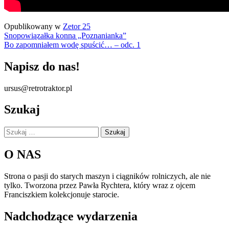
Opublikowany w
Zetor 25
Nawigacja
Snopowiązałka konna „Poznanianka”
Bo zapomniałem wodę spuścić… – odc. 1
wpisu
Napisz do nas!
ursus@retrotraktor.pl
Szukaj
Szukaj:
O NAS
Strona o pasji do starych maszyn i ciągników rolniczych, ale nie
tylko. Tworzona przez Pawła Rychtera, który wraz z ojcem
Franciszkiem kolekcjonuje starocie.
Nadchodzące wydarzenia