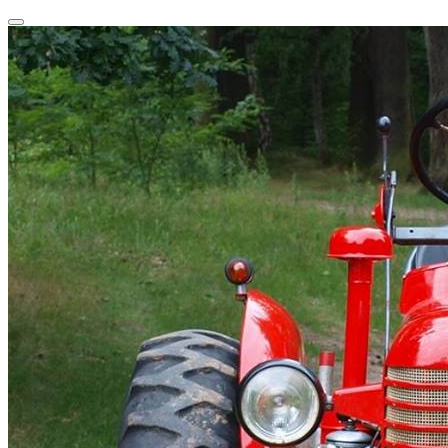
Przeskocz
Przełącz
do
nawigację
treści