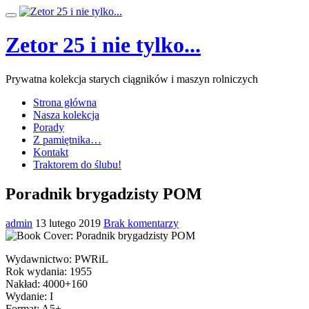
Przeskocz
Przełącz
do
nawigację
treści
Zetor 25 i nie tylko...
Prywatna kolekcja starych ciągników i maszyn rolniczych
Strona główna
Nasza kolekcja
Porady
Z pamiętnika…
Kontakt
Traktorem do ślubu!
Poradnik brygadzisty POM
admin
13 lutego 2019
Brak komentarzy
Wydawnictwo: PWRiL
Rok wydania: 1955
Nakład: 4000+160
Wydanie: I
Format: A5+