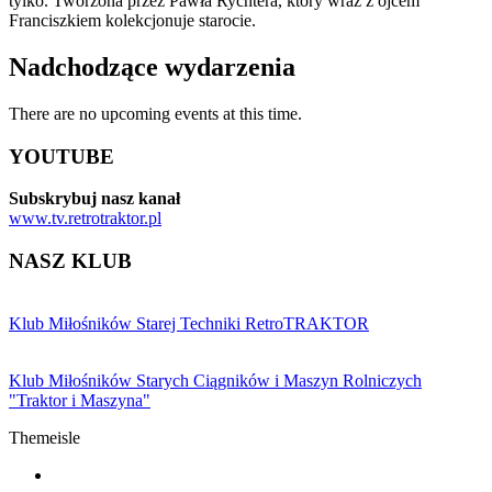
tylko. Tworzona przez Pawła Rychtera, który wraz z ojcem
Franciszkiem kolekcjonuje starocie.
Nadchodzące wydarzenia
There are no upcoming events at this time.
YOUTUBE
Subskrybuj nasz kanał
www.tv.retrotraktor.pl
NASZ KLUB
Klub Miłośników Starej Techniki RetroTRAKTOR
Klub Miłośników Starych Ciągników i Maszyn Rolniczych
"Traktor i Maszyna"
Themeisle
Drugie
fa-