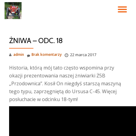
PR
Przeskocz
do
NA
treści
ŻNIWA – ODC. 18
admin
Brak komentarzy
22 marca 2017
Historia, którą mój tato często wspomina przy
okazji prezentowania naszej żniwiarki Ż5B
„Przodownica”. Kosił On niegdyś starszą maszyną
tego typu, zaprzęgniętą do Ursusa C-45. Więcej
posłuchacie w odcinku 18-tym!