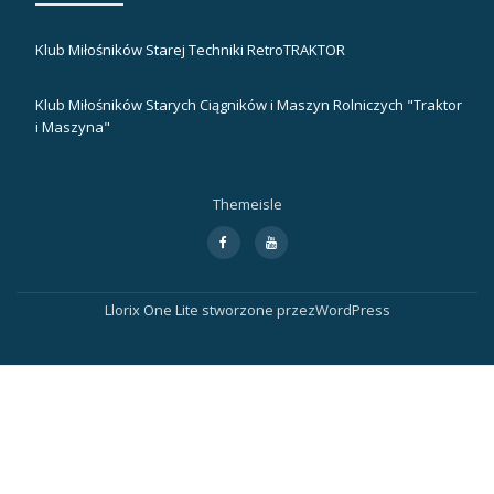
Klub Miłośników Starej Techniki RetroTRAKTOR
Klub Miłośników Starych Ciągników i Maszyn Rolniczych "Traktor
i Maszyna"
Themeisle
Drugie
fa-
fa-
facebook
youtube
menu
Llorix One Lite
stworzone przez
WordPress