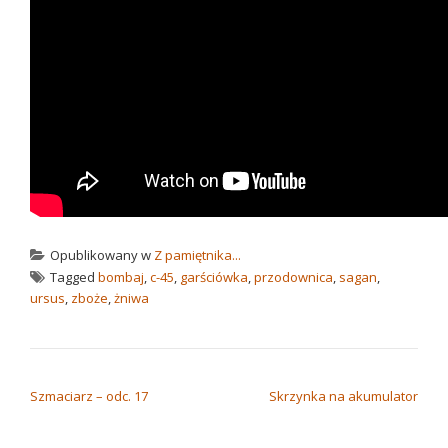
Opublikowany w
Z pamiętnika...
Tagged
bombaj
,
c-45
,
garściówka
,
przodownica
,
sagan
,
ursus
,
zboże
,
żniwa
NAWIGACJA WPISU
Szmaciarz – odc. 17
Skrzynka na akumulator